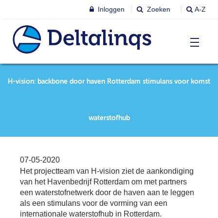
Inloggen
Zoeken
A-Z
T
Nieuws & agenda
H-vision: backbone door haven Rotterdam stimulans voor komst
Ni
&
ag
Lobbystandpunten
Ni
waterstofhub
Ag
T
Pu
Leren & Inspireren
Le
07-05-2020
&
Het projectteam van H-vision ziet de aankondiging
In
T
van het Havenbedrijf Rotterdam om met partners
Leden
Ne
Le
een waterstofnetwerk door de haven aan te leggen
als een stimulans voor de vorming van een
Le
T
internationale waterstofhub in Rotterdam.