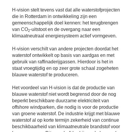
Bu
Thema's
le
Th
H-vision stelt tevens vast dat alle waterstofprojecten
V
On
die in Rotterdam in ontwikkeling zijn een
T
V
In
gemeenschappelijk doel kennen: het terugbrengen
Deltalinqs Climate Program
&
De
van CO
-uitstoot en de overgang naar een
Li
2
Be
Cl
wo
klimaatneutraal energiesysteem actief vormgeven.
Pr
T
Mi
Over Deltalinqs
&
Ve
Ov
H-vision verschilt van andere projecten doordat het
Du
En
De
waterstof ontwikkelt op basis van aardgas en met
On
20
Ov
gebruik van raffinaderijgassen. Hierdoor is het in
&
N
on
Ar
staat vroegtijdig en op zeer grote schaal zogeheten
En
Ab
blauwe waterstof te produceren.
Pr
Ta
us
&
Ar
Me
Het voordeel van H-vision is dat de productie van
We
blauwe waterstof niet wordt begrensd door de nog
Be
&
beperkt beschikbare duurzame elektriciteit van
Cr
Va
offshore windparken, die nodig is voor de productie
Ov
van groene waterstof. De industrie krijgt met blauwe
De
waterstof al op korte termijn zekerheid van continue
Tr
beschikbaarheid van klimaatneutrale brandstof voor
&