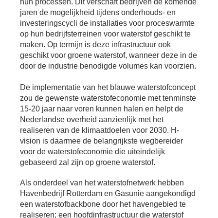
hun processen. Dit verschaft bedrijven de komende
Se
jaren de mogelijkheid tijdens onderhouds- en
Pa
investeringscycli de installaties voor proceswarmte
Co
op hun bedrijfsterreinen voor waterstof geschikt te
Pe
maken. Op termijn is deze infrastructuur ook
en
geschikt voor groene waterstof, wanneer deze in de
me
door de industrie benodigde volumes kan voorzien.
De implementatie van het blauwe waterstofconcept
zou de gewenste waterstofeconomie met tenminste
15-20 jaar naar voren kunnen halen en helpt de
Nederlandse overheid aanzienlijk met het
realiseren van de klimaatdoelen voor 2030. H-
vision is daarmee de belangrijkste wegbereider
voor de waterstofeconomie die uiteindelijk
gebaseerd zal zijn op groene waterstof.
Als onderdeel van het waterstofnetwerk hebben
Havenbedrijf Rotterdam en Gasunie aangekondigd
een waterstofbackbone door het havengebied te
realiseren; een hoofdinfrastructuur die waterstof