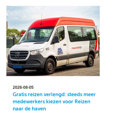
Se
Pa
Co
Pe
en
me
2026-08-05
Gratis reizen verlengd: steeds meer
medewerkers kiezen voor Reizen
naar de haven