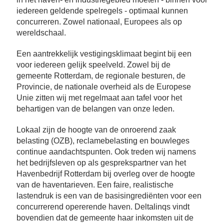
Se
iedereen geldende spelregels - optimaal kunnen
Pa
concurreren. Zowel nationaal, Europees als op
Co
wereldschaal.
Pe
en
Een aantrekkelijk vestigingsklimaat begint bij een
me
voor iedereen gelijk speelveld. Zowel bij de
gemeente Rotterdam, de regionale besturen, de
Provincie, de nationale overheid als de Europese
Unie zitten wij met regelmaat aan tafel voor het
behartigen van de belangen van onze leden.
Lokaal zijn de hoogte van de onroerend zaak
belasting (OZB), reclamebelasting en bouwleges
continue aandachtspunten. Ook treden wij namens
het bedrijfsleven op als gesprekspartner van het
Havenbedrijf Rotterdam bij overleg over de hoogte
van de haventarieven. Een faire, realistische
lastendruk is een van de basisingrediënten voor een
concurrerend opererende haven. Deltalinqs vindt
bovendien dat de gemeente haar inkomsten uit de