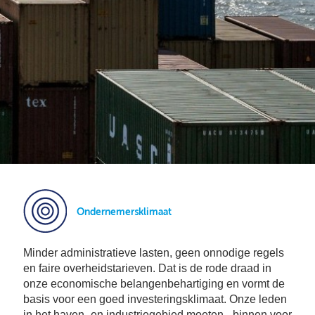
Bu
Thema's
le
Th
V
On
T
V
In
Deltalinqs Climate Program
&
De
Li
Be
Cl
wo
Pr
T
Mi
Over Deltalinqs
&
Ve
Ov
Du
En
De
On
20
Ov
&
N
on
Ar
En
Ab
Pr
Ta
us
&
Ar
Me
Ondernemersklimaat
We
Be
&
Cr
Va
Minder administratieve lasten, geen onnodige regels
Ov
en faire overheidstarieven. Dat is de rode draad in
onze economische belangenbehartiging en vormt de
De
Tr
basis voor een goed investeringsklimaat. Onze leden
&
in het haven- en industriegebied moeten - binnen voor