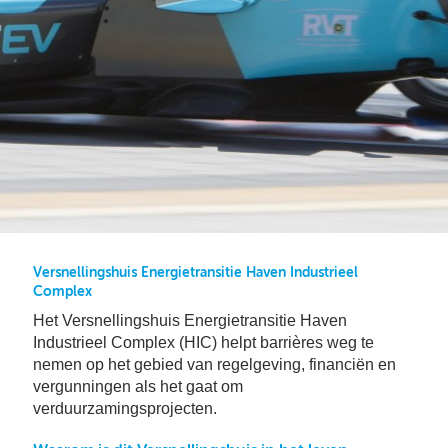
Bu
Thema's
le
Th
V
On
T
V
In
Deltalinqs Climate Program
&
De
Li
Be
Cl
wo
Pr
T
Mi
Over Deltalinqs
&
Ve
Ov
Du
En
De
On
20
Ov
&
N
on
Ar
En
Ab
Pr
Ta
us
&
Versnellingshuis Energietransitie Haven Industrieel
Ar
Complex
Me
We
Het Versnellingshuis Energietransitie Haven
Be
&
Industrieel Complex (HIC) helpt barrières weg te
Cr
Va
nemen op het gebied van regelgeving, financiën en
Ov
vergunningen als het gaat om
De
verduurzamingsprojecten.
Tr
&