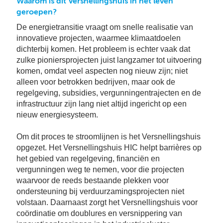
Waarom is dit Versnellingshuis in het leven
Se
geroepen?
Pa
De energietransitie vraagt om snelle realisatie van
Co
innovatieve projecten, waarmee klimaatdoelen
Pe
dichterbij komen. Het probleem is echter vaak dat
en
zulke pioniersprojecten juist langzamer tot uitvoering
me
komen, omdat veel aspecten nog nieuw zijn; niet
alleen voor betrokken bedrijven, maar ook de
regelgeving, subsidies, vergunningentrajecten en de
infrastructuur zijn lang niet altijd ingericht op een
nieuw energiesysteem.
Om dit proces te stroomlijnen is het Versnellingshuis
opgezet. Het Versnellingshuis HIC helpt barrières op
het gebied van regelgeving, financiën en
vergunningen weg te nemen, voor die projecten
waarvoor de reeds bestaande plekken voor
ondersteuning bij verduurzamingsprojecten niet
volstaan. Daarnaast zorgt het Versnellingshuis voor
coördinatie om doublures en versnippering van