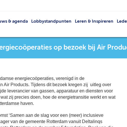
uws & agenda
Lobbystandpunten
Leren & Inspireren
Led
Nieuws
Netwerkevents
Led
Agenda
Buit
ergiecoöperaties op bezoek bij Air Produ
Publicaties
V
VRT
Lid 
rdamse energiecoöperaties, verenigd in de
Air Products. Tijdens dit bezoek kregen zij uitleg over
ijde leverancier van gassen, apparatuur en diensten voor
 wat zij precies doen, hoe de energietransitie werkt en wat
otterdamse haven.
omst ‘Samen aan de slag voor een (meer) inclusieve
njager van de gemeente Rotterdam vanuit Deltalinqs