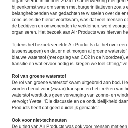
organiseerde in oktober 2024 in samenwerking met geme
bijeenkomst was om samen met burgerinitiatieven zoals e
belanghebbenden van gedachten te wisselen over de energ
conclusies die hieruit voortkwam, was dat veel mensen d
de bedrijven en omwonenden te verkleinen, werd voorges
organiseren. Het bezoek aan Air Products was hiervan het 
Tijdens het bezoek vertelde Air Products dat het over een 
tussenstappen) en dat er niet morgen al groene waterstof 
blauwe waterstof (met opslag van CO2 in de Noordzee), e
transitie en wat ervoor nodig is, kregen we toelichting,” 
Rol van groene waterstof
De rol van groene waterstof kwam uitgebreid aan bod. Het
worden benut voor (zwaar) transport en het creëren van 
waterstof wordt dus geen vervanging van zonne- en wind
vervolgt Yvette, “Die discussie en de onduidelijkheid daa
Products heeft dat goed duidelijk gemaakt.”
Ook voor niet-techneuten
De uitleg van Air Products was ook voor mensen met een 