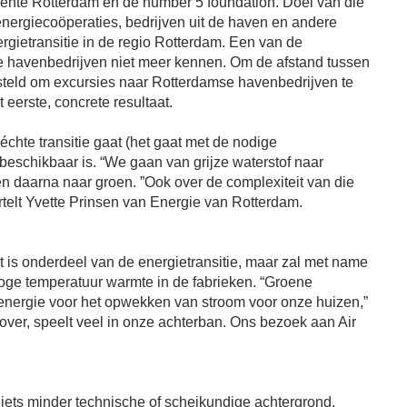
ente Rotterdam en de number 5 foundation. Doel van die
nergiecoöperaties, bedrijven uit de haven en andere
ietransitie in de regio Rotterdam. Een van de
e havenbedrijven niet meer kennen. Om de afstand tussen
teld om excursies naar Rotterdamse havenbedrijven te
eerste, concrete resultaat.
échte transitie gaat (het gaat met de nodige
beschikbaar is. “We gaan van grijze waterstof naar
n daarna naar groen. ”Ook over de complexiteit van die
vertelt Yvette Prinsen van Energie van Rotterdam.
 is onderdeel van de energietransitie, maar zal met name
hoge temperatuur warmte in de fabrieken. “Groene
energie voor het opwekken van stroom voor onze huizen,”
rover, speelt veel in onze achterban. Ons bezoek aan Air
iets minder technische of scheikundige achtergrond,