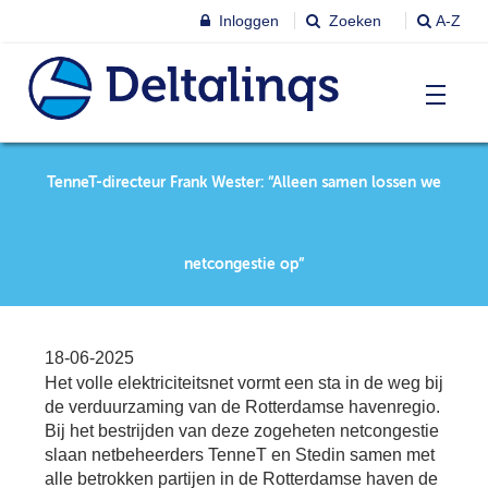
Inloggen
Zoeken
A-Z
T
Nieuws & agenda
TenneT-directeur Frank Wester: “Alleen samen lossen we
Ni
&
ag
Lobbystandpunten
Ni
netcongestie op”
Ag
T
Pu
Leren & Inspireren
Le
18-06-2025
&
Het volle elektriciteitsnet vormt een sta in de weg bij
In
T
de verduurzaming van de Rotterdamse havenregio.
Leden
Ne
Le
Bij het bestrijden van deze zogeheten netcongestie
slaan netbeheerders TenneT en Stedin samen met
Le
T
alle betrokken partijen in de Rotterdamse haven de