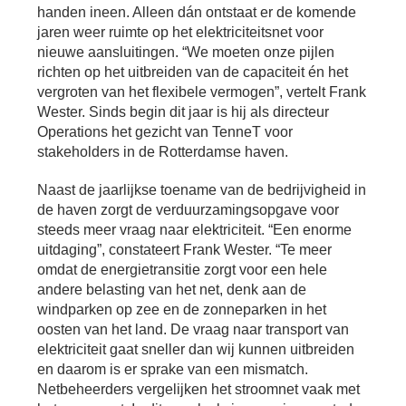
Bu
Thema's
handen ineen. Alleen dán ontstaat er de komende
le
Th
jaren weer ruimte op het elektriciteitsnet voor
V
On
nieuwe aansluitingen. “We moeten onze pijlen
T
V
In
Deltalinqs Climate Program
richten op het uitbreiden van de capaciteit én het
&
De
vergroten van het flexibele vermogen”, vertelt Frank
Li
Be
Cl
wo
Pr
Wester. Sinds begin dit jaar is hij als directeur
T
Mi
Operations het gezicht van TenneT voor
Over Deltalinqs
&
Ve
Ov
Du
stakeholders in de Rotterdamse haven.
En
De
On
20
Ov
Naast de jaarlijkse toename van de bedrijvigheid in
&
N
on
Ar
de haven zorgt de verduurzamingsopgave voor
En
Ab
steeds meer vraag naar elektriciteit. “Een enorme
Pr
Ta
us
&
uitdaging”, constateert Frank Wester. “Te meer
Ar
Me
omdat de energietransitie zorgt voor een hele
We
andere belasting van het net, denk aan de
Be
&
windparken op zee en de zonneparken in het
Cr
Va
oosten van het land. De vraag naar transport van
Ov
elektriciteit gaat sneller dan wij kunnen uitbreiden
De
en daarom is er sprake van een mismatch.
Tr
Netbeheerders vergelijken het stroomnet vaak met
&