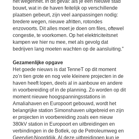
het wegennet. In dit geval: als je een nieuwe stad
Se
bouwt, wat in de haven feitelijk op verschillende
Pa
plaatsen gebeurt, zijn veel aanpassingen nodig:
Co
bredere wegen, nieuwe afritten, rotondes
Pe
enzovoorts. Dit alles moet je doen om files, oftewel
en
congestie, te voorkomen. Op het elektriciteitsnet
me
kampen we hier nu mee, met als gevolg dat
bedrijven lang moeten wachten op de aansluiting.”
Gezamenlijke opgave
Het goede nieuws is dat TenneT op dit moment
zo’n tien grote en nog vele kleinere projecten in de
haven heeft lopen, deels al in aanbouw en andere
in voorbereiding of in de planning. Zo worden op dit
moment nieuwe hoogspanningsstations in
Amaliahaven en Europoort gebouwd, wordt het
belangrijke station Simonshaven uitgebreid en zijn
er projecten in voorbereiding zoals een nieuw
380kV station in Europoort en uitbreidingen en
verbindingen in de Botlek, op de Petroleumweg en
Geervliet-Noorddijk. Al deze uitbreidingen kun je