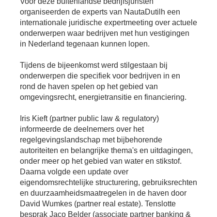
Voor deze buitenlandse bedrijfsjuristen
Bu
Thema's
le
Th
organiseerden de experts van NautaDutilh een
internationale juridische expertmeeting over actuele
V
On
T
onderwerpen waar bedrijven met hun vestigingen
V
In
Deltalinqs Climate Program
in Nederland tegenaan kunnen lopen.
&
De
Li
Be
Cl
wo
Pr
T
Tijdens de bijeenkomst werd stilgestaan bij
Mi
Over Deltalinqs
&
Ve
onderwerpen die specifiek voor bedrijven in en
Ov
Du
rond de haven spelen op het gebied van
En
De
On
20
omgevingsrecht, energietransitie en financiering.
Ov
&
N
on
Ar
En
Iris Kieft (partner public law & regulatory)
Ab
Pr
Ta
informeerde de deelnemers over het
us
&
Ar
regelgevingslandschap met bijbehorende
Me
autoriteiten en belangrijke thema's en uitdagingen,
We
Be
&
onder meer op het gebied van water en stikstof.
Cr
Va
Daarna volgde een update over
eigendomsrechtelijke structurering, gebruiksrechten
Ov
en duurzaamheidsmaatregelen in de haven door
De
David Wumkes (partner real estate). Tenslotte
Tr
&
besprak Jaco Belder (associate partner banking &