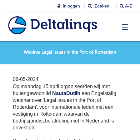
Inloggen
Zoeken
A-Z
T
Nieuws & agenda
Webinar Legal issues in the Port of Rotterdam
Ni
&
ag
Lobbystandpunten
Ni
06-05-2024
Ag
Op maandag 15 april organiseerden wij met
T
Pu
buitengewoon lid
NautaDutilh
een Engelstalig
Leren & Inspireren
webinar over 'Legal issues in the Port of
Le
&
Rotterdam', voor internationale leden met een
In
T
vestiging in Rotterdam waarvan de
Leden
Ne
bedrijfsjuridische afdeling niet in Nederland is
Le
gevestigd.
Le
T