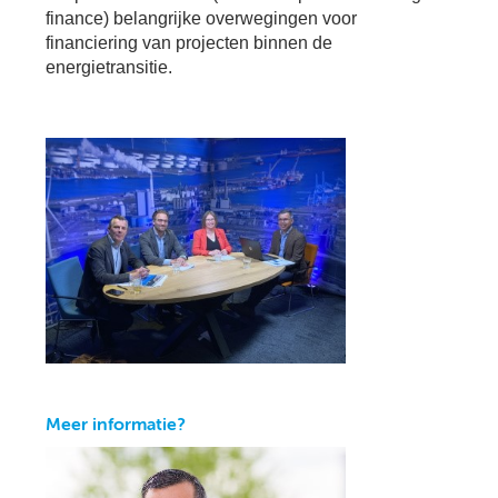
Se
finance) belangrijke overwegingen voor
Pa
financiering van projecten binnen de
energietransitie.
Co
Pe
en
me
Meer informatie?