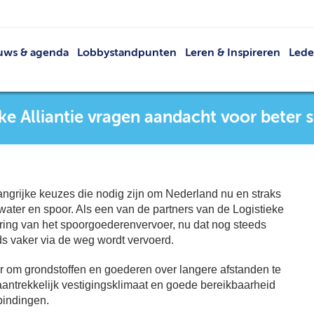
uws & agenda
Lobbystandpunten
Leren & Inspireren
Led
Nieuws
Netwerkevents
Led
Agenda
Buit
eke Alliantie vragen aandacht voor bete
Publicaties
V
VRT
Lid 
grijke keuzes die nodig zijn om Nederland nu en straks
ater en spoor. Als een van de partners van de Logistieke
ering van het spoorgoederenvervoer, nu dat nog steeds
eds vaker via de weg wordt vervoerd.
 om grondstoffen en goederen over langere afstanden te
aantrekkelijk vestigingsklimaat en goede bereikbaarheid
bindingen.