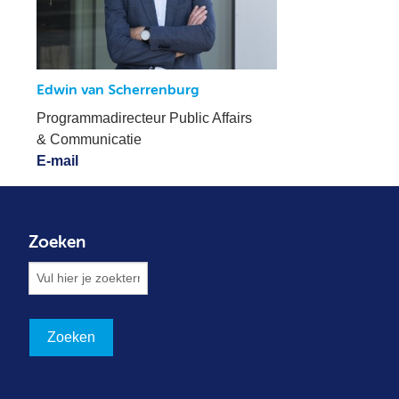
Edwin van Scherrenburg
Programmadirecteur Public Affairs
& Communicatie
E-mail
Zoeken