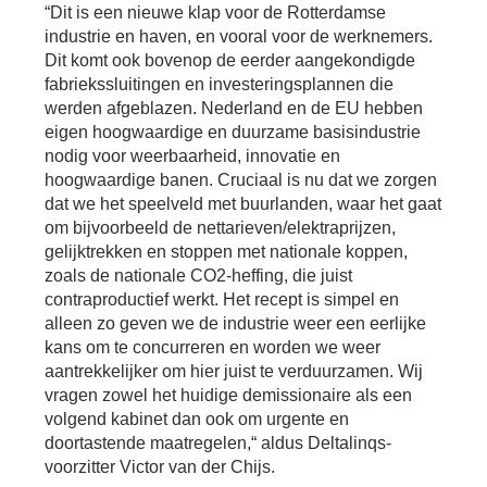
Bu
Thema's
“Dit is een nieuwe klap voor de Rotterdamse
le
Th
industrie en haven, en vooral voor de werknemers.
V
On
Dit komt ook bovenop de eerder aangekondigde
T
V
In
fabriekssluitingen en investeringsplannen die
Deltalinqs Climate Program
&
De
werden afgeblazen. Nederland en de EU hebben
Li
Be
Cl
wo
eigen hoogwaardige en duurzame basisindustrie
Pr
T
Mi
nodig voor weerbaarheid, innovatie en
Over Deltalinqs
&
Ve
Ov
hoogwaardige banen. Cruciaal is nu dat we zorgen
Du
En
De
dat we het speelveld met buurlanden, waar het gaat
On
20
Ov
om bijvoorbeeld de nettarieven/elektraprijzen,
&
N
on
Ar
gelijktrekken en stoppen met nationale koppen,
En
Ab
zoals de nationale CO2-heffing, die juist
Pr
Ta
us
&
contraproductief werkt. Het recept is simpel en
Ar
Me
alleen zo geven we de industrie weer een eerlijke
We
kans om te concurreren en worden we weer
Be
&
aantrekkelijker om hier juist te verduurzamen. Wij
Cr
Va
vragen zowel het huidige demissionaire als een
Ov
volgend kabinet dan ook om urgente en
De
doortastende maatregelen,“ aldus Deltalinqs-
Tr
voorzitter Victor van der Chijs.
&