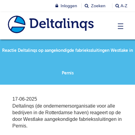
Inloggen
Zoeken
A-Z
T
Nieuws & agenda
Reactie Deltalinqs op aangekondigde fabriekssluitingen Westlake in
Ni
&
ag
Lobbystandpunten
Ni
Pernis
Ag
T
Pu
Leren & Inspireren
Le
17-06-2025
&
Deltalinqs (de ondernemersorganisatie voor alle
In
T
bedrijven in de Rotterdamse haven) reageert op de
Leden
Ne
Le
door Westlake aangekondigde fabriekssluitingen in
Pernis.
Le
T