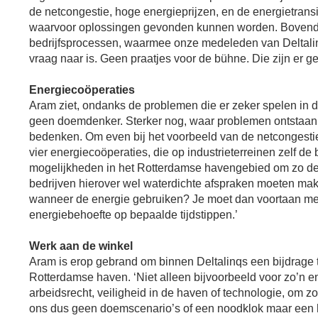
de netcongestie, hoge energieprijzen, en de energietrans
waarvoor oplossingen gevonden kunnen worden. Bovendie
bedrijfsprocessen, waarmee onze medeleden van Deltalin
vraag naar is. Geen praatjes voor de bühne. Die zijn er g
Energiecoöperaties
Aram ziet, ondanks de problemen die er zeker spelen in de
geen doemdenker. Sterker nog, waar problemen ontstaan, t
bedenken. Om even bij het voorbeeld van de netcongestie 
vier energiecoöperaties, die op industrieterreinen zelf de
mogelijkheden in het Rotterdamse havengebied om zo de ne
bedrijven hierover wel waterdichte afspraken moeten mak
wanneer de energie gebruiken? Je moet dan voortaan me
energiebehoefte op bepaalde tijdstippen.’
Werk aan de winkel
Aram is erop gebrand om binnen Deltalinqs een bijdrage t
Rotterdamse haven. ‘Niet alleen bijvoorbeeld voor zo’n e
arbeidsrecht, veiligheid in de haven of technologie, om 
ons dus geen doemscenario’s of een noodklok maar een 