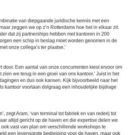
ombinatie van diepgaande juridische kennis met een
, maar zeggen we op z’n Rotterdams hoe het in elkaar zit.
der dat zij partnerships hebben met kantoren in 200
r morgen een schip in beslag moet worden genomen in de
et onze collega’s ter plaatse.’
 door. Een aantal van onze concurrenten kiest ervoor om
 zien we terug in een groei van ons kantoor.’ Juist in het
dagingen en dus ook kansen. Kijk bijvoorbeeld naar het
 als kantoor voortaan dolgraag een inhoudelijke bijdrage
zegt Aram, ‘van terminal tot fabriek en van rederij tot
r altijd gericht op de haven en die expertise delen we
 ook vast van plan om verschillende workshops te
beeld een levensgrote bedreiging voor de haven, maar ook