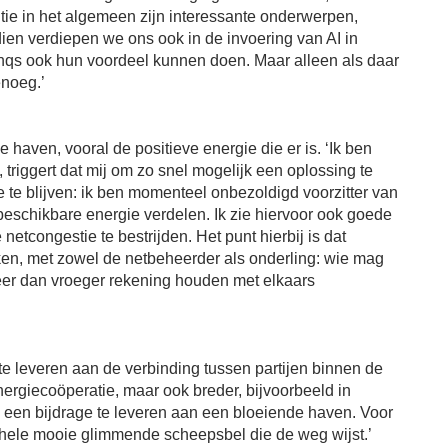
itie in het algemeen zijn interessante onderwerpen,
n verdiepen we ons ook in de invoering van AI in
qs ook hun voordeel kunnen doen. Maar alleen als daar
enoeg.’
 haven, vooral de positieve energie die er is. ‘Ik ben
riggert dat mij om zo snel mogelijk een oplossing te
te blijven: ik ben momenteel onbezoldigd voorzitter van
 beschikbare energie verdelen. Ik zie hiervoor ook goede
tcongestie te bestrijden. Het punt hierbij is dat
en, met zowel de netbeheerder als onderling: wie mag
er dan vroeger rekening houden met elkaars
e leveren aan de verbinding tussen partijen binnen de
nergiecoöperatie, maar ook breder, bijvoorbeeld in
zo een bijdrage te leveren aan een bloeiende haven. Voor
hele mooie glimmende scheepsbel die de weg wijst.’