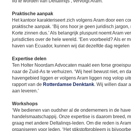
lid te worden van Deltalinqs’, vervolgt Aram.
Praktische aanpak
Het kantoor karakteriseert zich volgens Aram door een c
praktische aanpak. ‘Bij ons hoor je geen juridisch jargon
Korte zinnen dus.’ Als belangrijk pluspunt noemt Aram ver
jurisdicties over de hele wereld. ‘Een voorbeeld? Als e
haven van Ecuador, kunnen wij dat dezelfde dag regelen m
Expertise delen
Ten Holter Noordam Advocaten maakt een forse groeispurt
naar de Zuid-As te verhuizen. ‘Wij heel bewust niet, en dat
havengebied liggen er volgens Aram liggen nog volop uit
rapport van de
Rotterdamse Denktank
. Wij willen daar
aan leveren.’
Workshops
‘We bedienen van oudsher al de ondernemers in de haven’, 
handelsmaatschappij. Onze expertise is daarom breed, maa
graag met andere Deltalinqs-leden. Om die reden is Aram
organiseren voor leden. ‘Het stikstofprobleem is bijvoor