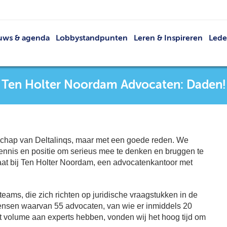
uws & agenda
Lobbystandpunten
Leren & Inspireren
Led
Nieuws
Netwerkevents
Led
Agenda
Buit
Ten Holter Noordam Advocaten: Daden!
Publicaties
V
VRT
Lid 
schap van Deltalinqs, maar met een goede reden. We
 kennis en positie om serieus mee te denken en bruggen te
caat bij Ten Holter Noordam, een advocatenkantoor met
 teams, die zich richten op juridische vraagstukken in de
ensen waarvan 55 advocaten, van wie er inmiddels 20
it volume aan experts hebben, vonden wij het hoog tijd om