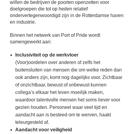
Se
willen de bedrijven de poorten openzetten voor
doelgroepen die tot op heden relatief
Pa
ondervertegenwoordigd zijn in de Rotterdamse haven
Co
en industrie.
Pe
en
Binnen het netwerk van Port of Pride wordt
me
samengewerkt aan:
Inclusiviteit op de werkvloer
(Voor)oordelen over anderen of zelfs het
buitensluiten van mensen die om welke reden dan
ook anders zijn, komt nog dagelijks voor. Zichtbaar
of onzichtbaar, bewust of onbewust kunnen
collega’s elkaar het leven moeilijk maken,
waardoor talentvolle mensen het soms liever voor
gezien houden. Personeel waar veel tijd en
aandacht aan is besteed om te werven, haakt
teleurgesteld af.
Aandacht voor veiligheid