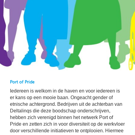
Bu
Thema's
le
Th
V
On
T
V
In
Deltalinqs Climate Program
&
De
Li
Be
Cl
wo
Pr
T
Mi
Over Deltalinqs
&
Ve
Ov
Du
En
De
On
20
Ov
&
N
on
Ar
En
Ab
Pr
Ta
us
&
Port of Pride
Ar
Me
Iedereen is welkom in de haven en voor iedereen is
We
Be
er kans op een mooie baan. Ongeacht gender of
&
etnische achtergrond. Bedrijven uit de achterban van
Cr
Va
Deltalinqs die deze boodschap onderschrijven,
Ov
hebben zich verenigd binnen het netwerk Port of
De
Pride en zetten zich in voor diversiteit op de werkvloer
Tr
door verschillende initiatieven te ontplooien. Hiermee
&